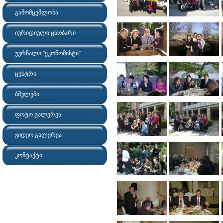
გამომცემლობა
იურიდიული ცნობარი
ჟურნალი "ეკონომისტი"
ცენტრი
ბმულები
ფოტო გალერეა
ვიდეო გალერეა
კონტაქტი