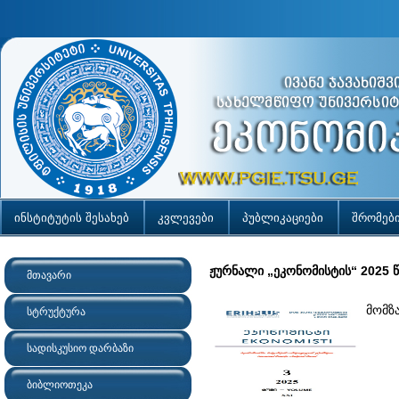
ინსტიტუტის შესახებ
კვლევები
პუბლიკაციები
შრომებ
ჟურნალი „ეკონომისტის“ 2025 წ
მთავარი
მომზ
სტრუქტურა
სადისკუსიო დარბაზი
ბიბლიოთეკა