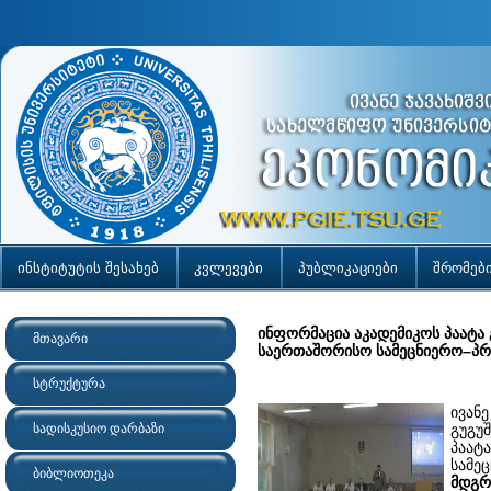
ინსტიტუტის შესახებ
კვლევები
პუბლიკაციები
შრომებ
ინფორმაცია აკადემიკოს პაატა
მთავარი
საერთაშორისო სამეცნიერო–პრა
სტრუქტურა
ივან
სადისკუსიო დარბაზი
გუგუ
პაატ
სამე
ბიბლიოთეკა
მდგრ