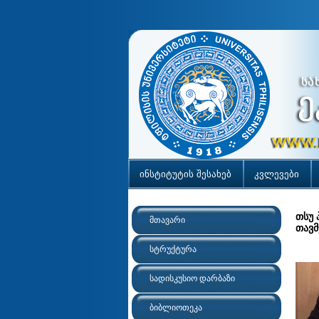
ინსტიტუტის შესახებ
კვლევები
თსუ 
მთავარი
თავმ
სტრუქტურა
სადისკუსიო დარბაზი
ბიბლიოთეკა