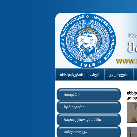
ინსტიტუტის შესახებ
კვლევები
ინსტ
მთავარი
კონფ
სტრუქტურა
სადისკუსიო დარბაზი
ბიბლიოთეკა