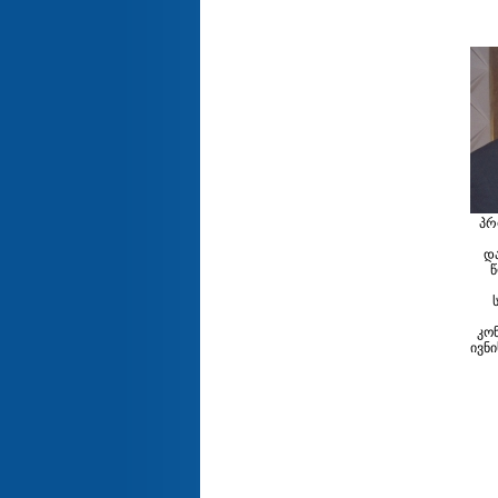
პრ
დ
კო
ივნი