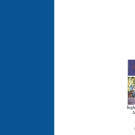
წიგნ
ე