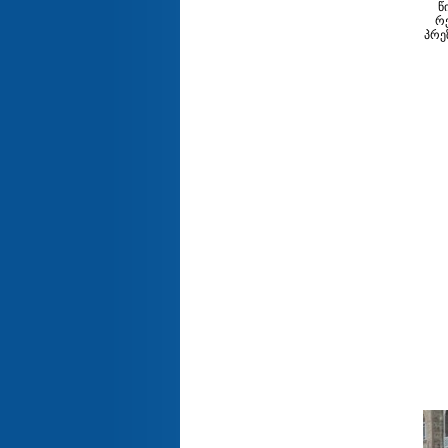
წ
რე
პრე