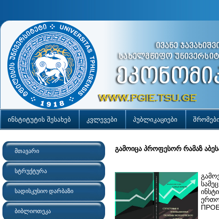
ინსტიტუტის შესახებ
კვლევები
პუბლიკაციები
შრომებ
გამოიცა პროფესორ რამაზ აბეს
მთავარი
სტრუქტურა
გამო
სამე
სადისკუსიო დარბაზი
ინსტ
ერთ
ПРОБ
ბიბლიოთეკა