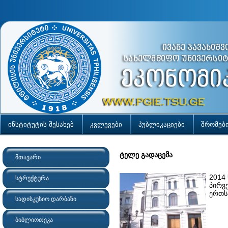
ინსტიტუტის შესახებ
კვლევები
პუბლიკაციები
შრომებ
ტელე გადაცემა
მთავარი
2014
სტრუქტურა
პირვ
ერთსა
სადისკუსიო დარბაზი
ბიბლიოთეკა