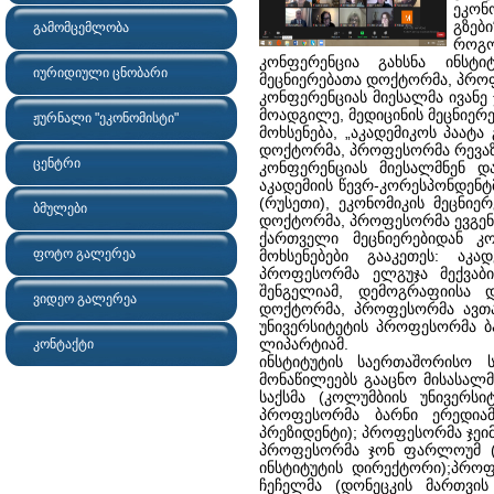
ეკო
გზებ
გამომცემლობა
როგო
კონფერენცია გახსნა ინსტიტ
იურიდიული ცნობარი
მეცნიერებათა დოქტორმა, პროფ
კონფერენციას მიესალმა ივანე
მოადგილე, მედიცინის მეცნიე
ჟურნალი "ეკონომისტი"
მოხსენება, „აკადემიკოს პაატა
დოქტორმა, პროფესორმა რევაზ
ცენტრი
კონფერენციას მიესალმნენ და 
აკადემიის წევრ-კორესპონდენტ
(რუსეთი), ეკონომიკის მეცნი
ბმულები
დოქტორმა, პროფესორმა ევგენი
ქართველი მეცნიერებიდან კო
ფოტო გალერეა
მოხსენებები გააკეთეს: აკა
პროფესორმა ელგუჯა მექვაბი
შენგელიამ, დემოგრაფიისა 
ვიდეო გალერეა
დოქტორმა, პროფესორმა ავთა
უნივერსიტეტის პროფესორმა ბ
ლიპარტიამ.
კონტაქტი
ინსტიტუტის საერთაშორისო ს
მონაწილეებს გააცნო მისასალმ
საქსმა (კოლუმბიის უნივერს
პროფესორმა ბარნი ერედიამ
პრეზიდენტი); პროფესორმა ჯეი
პროფესორმა ჯონ ფარლოუმ (ა
ინსტიტუტის დირექტორი);პრო
ჩეჩელმა (დონეცკის მართვის