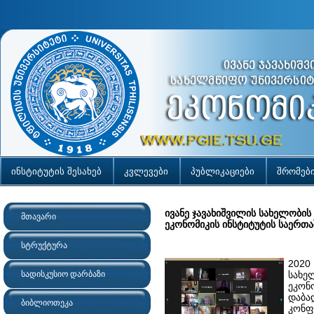
ინსტიტუტის შესახებ
კვლევები
პუბლიკაციები
შრომებ
ივანე ჯავახიშვილის სახელობის
მთავარი
ეკონომიკის ინსტიტუტის საერთ
სტრუქტურა
2020
სადისკუსიო დარბაზი
სახე
ეკონ
დაბა
ბიბლიოთეკა
კონფ