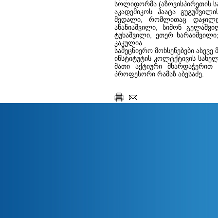
სოლიდორმა (აზოვისპირეთის სა
აკადემიკოს პაატა გუგუშვილი
მედალი, რომლითაც დაჯილდო
ანანიაშვილი, სიმონ გელაშვი
ტუხაშვილი, ეთერ ხარაიშვილი
კაკულია.
სამეცნიერო მოხსენებები ასევე 
ინსტიტუტის კოლტქტივის სახე
მათი აქტიური მხარდაჭერით 
პროფესორი რამაზ აბესაძე.