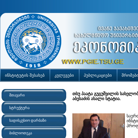
ინსტიტუტის შესახებ
კვლევები
პუბლიკაციები
შრომებ
თსუ პაატა გუგუშვილის სახელო
მთავარი
აბესაძის ახალი სტატია.
სტრუქტურა
საერ
სადისკუსიო დარბაზი
ინსტ
პრო
ბიბლიოთეკა