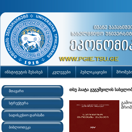
ინსტიტუტის შესახებ
კვლევები
პუბლიკაციები
შრომებ
თსუ პაატა გუგუშვილის სახელობ
მთავარი
გამო
სტრუქტურა
შრომ
სადისკუსიო დარბაზი
ბიბლიოთეკა