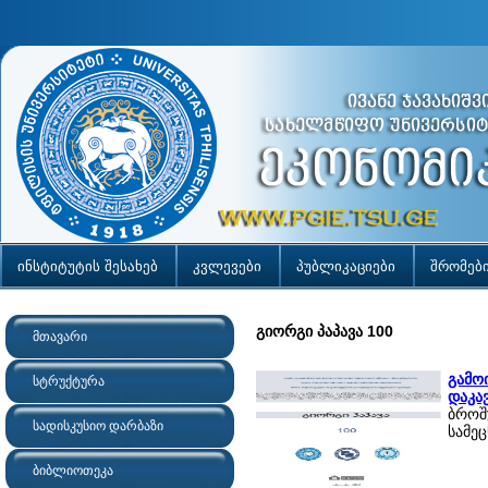
ინსტიტუტის შესახებ
კვლევები
პუბლიკაციები
შრომებ
გიორგი პაპავა 100
მთავარი
გამო
სტრუქტურა
დაკა
ბროშ
სადისკუსიო დარბაზი
სამე
ბიბლიოთეკა