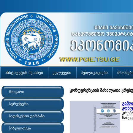
ინსტიტუტის შესახებ
კვლევები
პუბლიკაციები
შრომებ
კონფერენციის მასალათა კრებ
მთავარი
გამო
სტრუქტურა
კონფ
კრებ
სადისკუსიო დარბაზი
სამე
ბიბლიოთეკა