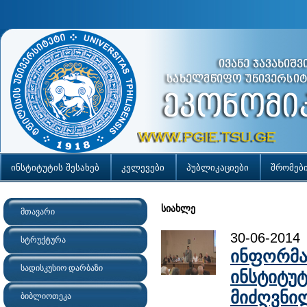
ინსტიტუტის შესახებ
კვლევები
პუბლიკაციები
შრომებ
სიახლე
მთავარი
30-06-2014
სტრუქტურა
ინფორმაც
სადისკუსიო დარბაზი
ინსტიტუტ
მიძღვნი
ბიბლიოთეკა