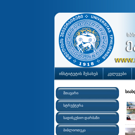
ინსტიტუტის შესახებ
კვლევები
სიახ
მთავარი
სტრუქტურა
სადისკუსიო დარბაზი
ბიბლიოთეკა